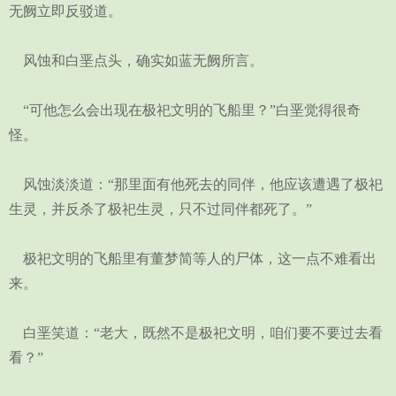
无阙立即反驳道。
风蚀和白垩点头，确实如蓝无阙所言。
“可他怎么会出现在极祀文明的飞船里？”白垩觉得很奇
怪。
风蚀淡淡道：“那里面有他死去的同伴，他应该遭遇了极祀
生灵，并反杀了极祀生灵，只不过同伴都死了。”
极祀文明的飞船里有董梦简等人的尸体，这一点不难看出
来。
白垩笑道：“老大，既然不是极祀文明，咱们要不要过去看
看？”