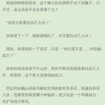
风蚀同样暗暗窃喜，这个胸大的东西终于动了回脑子，只
不过，这么说会不会太直接了点？
“这群土匪要拉自己入伙！”
孙宸愣了一下，很快就明白了，对方要拉自己入伙！
很快，孙宸组织一下语言，问道：“你们是不是……特别缺
战力？”
孙宸知道流侠是干什么的，而对方刚见面就急着拉自己入
伙，很显然，这个星火流侠很缺战力。
所以对在确认孙宸与极祀文明的敌对关系后，迅速拉孙宸
入伙，也甭管孙宸是哪个种族的，至少这是一个帝级战力，
先扩张战力再说。