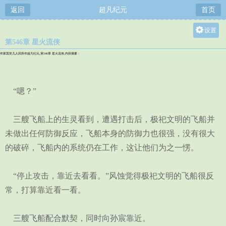
返回
超凡纪元
首页
设置
第546章 星火流侠
关灯
作家莫笑几人回所作超凡纪元,第546章 星火流侠,内容摘要：
大
中
“嗯？”
小
三艘飞船上的生灵看到，遭遇打击后，极祀文明的飞船并
未做出任何防御反应，飞船本身的防御力也很强，没有很大
的破碎，飞船内的系统仍在工作，这让他们为之一愣。
“停止攻击，靠近去看看。”风蚀觉得极祀文明的飞船很反
常，打算靠近看一看。
三艘飞船配合默契，同时向孙宸靠近。