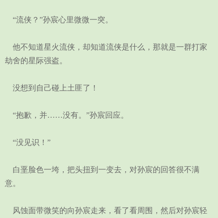
“流侠？”孙宸心里微微一突。
他不知道星火流侠，却知道流侠是什么，那就是一群打家
劫舍的星际强盗。
没想到自己碰上土匪了！
“抱歉，并……没有。”孙宸回应。
“没见识！”
白垩脸色一垮，把头扭到一变去，对孙宸的回答很不满
意。
风蚀面带微笑的向孙宸走来，看了看周围，然后对孙宸轻