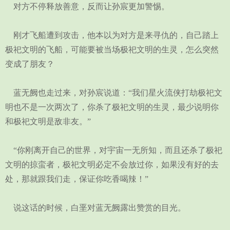
对方不停释放善意，反而让孙宸更加警惕。
刚才飞船遭到攻击，他本以为对方是来寻仇的，自己踏上
极祀文明的飞船，可能要被当场极祀文明的生灵，怎么突然
变成了朋友？
蓝无阙也走过来，对孙宸说道：“我们星火流侠打劫极祀文
明也不是一次两次了，你杀了极祀文明的生灵，最少说明你
和极祀文明是敌非友。”
“你刚离开自己的世界，对宇宙一无所知，而且还杀了极祀
文明的掠蛮者，极祀文明必定不会放过你，如果没有好的去
处，那就跟我们走，保证你吃香喝辣！”
说这话的时候，白垩对蓝无阙露出赞赏的目光。