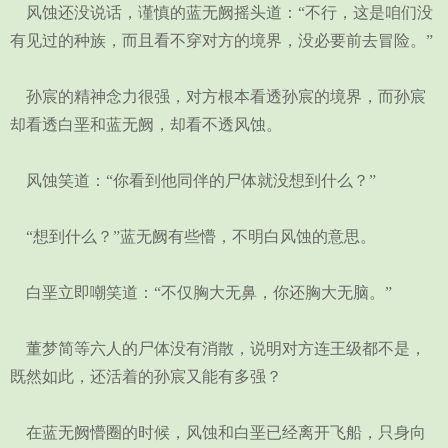
风蚀还没说话，谨慎的蓝无阙摇头道：“不行，这是咱们没
有见过的种族，而且看不穿对方的境界，没必要前去冒险。”
孙宸的精神念力很强，对方根本看透孙宸的境界，而孙宸
却看透白垩和蓝无阙，却看不透风蚀。
风蚀笑道：“你看到他同伴的尸体就没想到什么？”
“想到什么？”蓝无阙有些懵，不明白风蚀的意思。
白垩立即嘲笑道：“不仅胸大无鼻，你还胸大无脑。”
董梦简等六人的尸体没有消散，说明对方连王级都不是，
既然如此，还活着的孙宸又能有多强？
在蓝无阙懵圈的时候，风蚀和白垩已经离开飞船，只身向