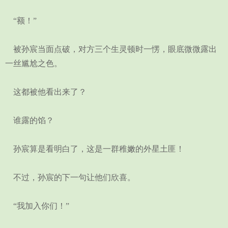
“额！”
被孙宸当面点破，对方三个生灵顿时一愣，眼底微微露出
一丝尴尬之色。
这都被他看出来了？
谁露的馅？
孙宸算是看明白了，这是一群稚嫩的外星土匪！
不过，孙宸的下一句让他们欣喜。
“我加入你们！”